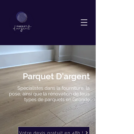
Parquet D'argent
Spécialistes dans la fourniture, la
pose, ainsi que la rénovation de tous
types de parquets en Gironde
Votre devis gratuit en 48h !