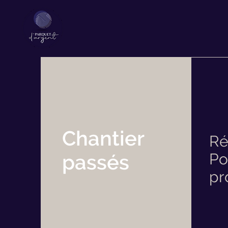
Chantier
Ré
passés
Po
pr