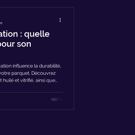
re
ation : quelle
 pour son
cation influence la durabilité,
de votre parquet. Découvrez
huilé et vitrifié, ainsi que
otre pose ou rénovation de
ironde.