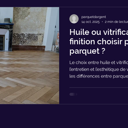
parquetdargent
14 oct. 2025
2 min de lectu
Huile ou vitrific
finition choisir
parquet ?
Le choix entre huile et vitrifi
l’entretien et l’esthétique 
les différences entre parquet 
nos conseils pour réussir v
parquet à Bordeaux et en G